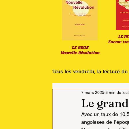
LE PE
Encore trav
LE GROS
Nouvelle Révolution
Tous les vendredi, la lecture d
7 mars 2025
3 min de lec
Le grand
Avec un taux de 10,
angoisses de l’époq