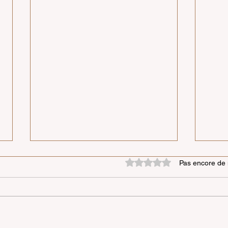
Les trois conséquences de
Chan
Noté 0 étoile sur 5.
Pas encore de 
l’intelligence artificielle
clic
Il fallait s’y attendre à un billet sur
La so
l’intelligence artificielle ! Bien
un in
qu’on en parle beaucoup,
monde
certains avec des angoisses par...
socia