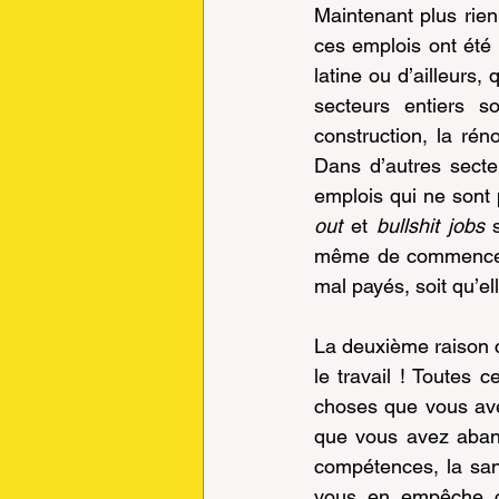
Maintenant plus rien 
ces emplois ont été 
latine ou d’ailleurs,
secteurs entiers 
construction, la réno
Dans d’autres secte
emplois qui ne sont 
out
 et 
bullshit jobs
 
même de commencer. 
mal payés, soit qu’el
La deuxième raison c
le travail ! Toutes 
choses que vous ave
que vous avez aband
compétences, la san
vous en empêche c’e