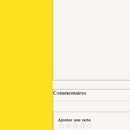
La bourse ou la vie ?
Commentaires
L’argent ou le temps ?
On dit aussi « Faut-il travailler
pour vivre ou vivre pour travailler
Ajouter une note
? », ou encore « Perdre sa vie à
la gagner »… La vie est faite de...