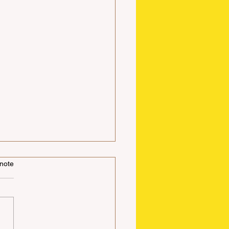
ger le monde avec des
note
s
uris de l’ordinateur est-elle
strument qui peut changer le
 ? Certes les réseaux
ux, dans lesquels on