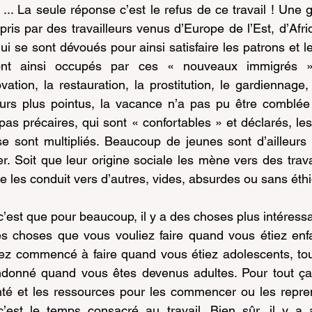
... La seule réponse c’est le refus de ce travail ! Une 
pris par des travailleurs venus d’Europe de l’Est, d’Afri
 qui se sont dévoués pour ainsi satisfaire les patrons et le
sont ainsi occupés par ces « nouveaux immigrés 
vation, la restauration, la prostitution, le gardiennage, l’
urs plus pointus, la vacance n’a pas pu être comblée
pas précaires, qui sont « confortables » et déclarés, les
se sont multipliés. Beaucoup de jeunes sont d’ailleurs
Soit que leur origine sociale les mène vers des travau
le les conduit vers d’autres, vides, absurdes ou sans éth
’est que pour beaucoup, il y a des choses plus intéressan
ces choses que vous vouliez faire quand vous étiez enfa
z commencé à faire quand vous étiez adolescents, tou
onné quand vous êtes devenus adultes. Pour tout ça,
té et les ressources pour les commencer ou les reprend
st le temps consacré au travail. Bien sûr, il y a au