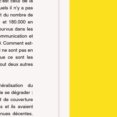
Mais un autre chiffre sur lequel les médias ont toujours été très discrets, c’est celui de la 
els il n’y a pas 
rt du nombre de 
 et 180.000 en 
urvus dans les 
ommunication et 
0. Comment est-
 ne sont pas en 
e ce sont les 
out deux autres 
ralisation du 
e se dégrader : 
t de couverture 
s et ils avaient 
enues décentes. 