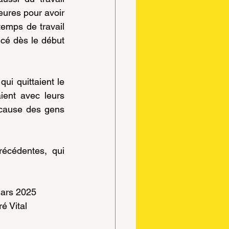
eures pour avoir 
emps de travail 
cé dès le début 
i quittaient le 
ient avec leurs 
 cause des gens 
cédentes, qui 
		Le 7 mars 2025
    André Vital