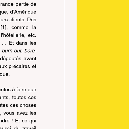
grande partie de 
que, d’Amérique 
urs clients. Des 
»
[1]
, comme la 
hôtellerie, etc. 
 … Et dans les 
 
burn-out
, 
bore-
 dégoutés avant 
x précaires et 
ique.
tes à faire que 
nts, toutes ces 
tes ces choses 
 vous avez les 
re ! Et ce qui 
ssi du travail 